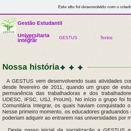
Este site foi desenvolvido com o criad
Gestão Estudantil
Universitaria
Inicio
GESTUS
Textos
Integrar
Nossa história
A GESTUS vem desenvolvendo suas atividades com tr
desde fevereiro de 2011, quando um grupo de estud
permanência das trabalhadoras e dos trabalhadore
UDESC, IFSC, USJ, ProUni). No início o grupo foi 
Comunitária Integrar, os quais haviam conquistado o
Nesse primeiro momento, os educadores graduandos do 
poderiam adquirir ao entrarem nas universidades por me
Deste passo inicial de socialização a GESTUS a